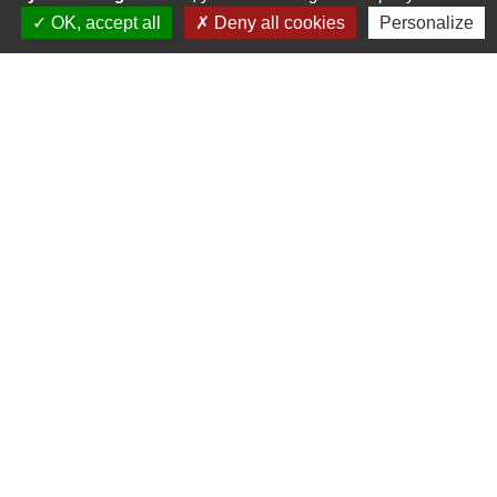
OK, accept all
Deny all cookies
Personalize
SPA
04 94 69 63 63
CONTACTER
RÉCEPTIONS & SÉMINAIRES
04 94 69 63 63
CONTACTER
ACADÉMIE